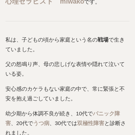
心理セラピスト miwako
です。
私は、子どもの頃から家庭という名の
戦場
で生き
ていました。
父の怒鳴り声、母の悲しげな表情や隠れて泣いて
いる姿。
安心感のカケラもない家庭の中で、常に緊張と不
安を抱え過ごしていました。
幼少期から体調不良が続き、10代で
パニック障
害
、20代で
うつ病
、30代では
双極性障害
と診断さ
れました。