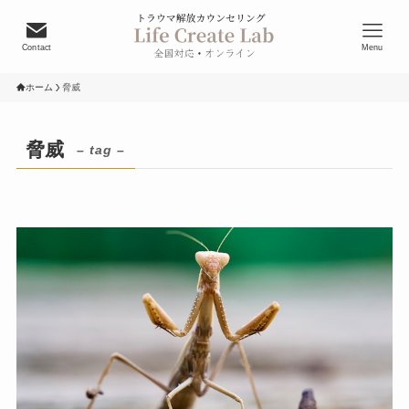
Contact
Menu
ホーム
脅威
脅威
– tag –