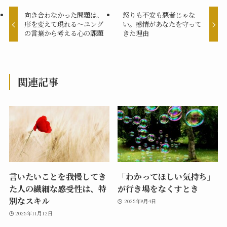
向き合わなかった問題は、
怒りも不安も悪者じゃな
形を変えて現れる～ユング
い。感情があなたを守って
の言葉から考える心の課題
きた理由
関連記事
言いたいことを我慢してき
「わかってほしい気持ち」
た人の繊細な感受性は、特
が行き場をなくすとき
別なスキル
2025年8月4日
2025年11月12日