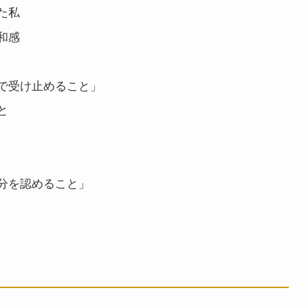
た私
和感
で受け止めること」
と
分を認めること」