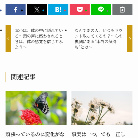
本心は、体の中に隠れてい
なんであの人、いつもマウ
る～頭の声に惑わされると
ント取ってくるの？～心の
きは、体の感覚を信じてみ
裏側にある“本当の気持
よう～
ち”とは～
関連記事
頑張っているのに変化がな
事実は一つ。でも「正し