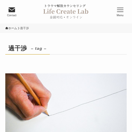
Contact
Menu
ホーム
過干渉
過干渉
– tag –