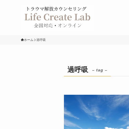
ホーム
過呼吸
過呼吸
– tag –