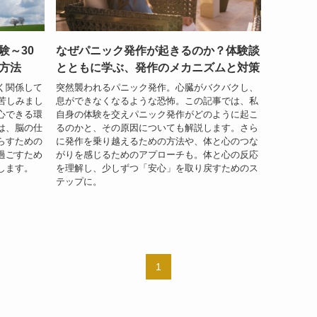
験～30
なぜパニック発作が起きるのか？体験談
方法
とともに学ぶ、発作のメカニズムと対策
く関係して
突然襲われるパニック発作。心臓がバクバクし、
苦しみまし
息ができなくなるような恐怖。この記事では、私
心できる環
自身の体験を交えパニック発作がどのように起こ
は、脳の仕
るのかと、その原因についても解説します。さら
らすための
に発作を乗り越えるための方法や、体と心のつな
過ごすため
がりを感じるためのアプローチも。体と心の反応
します。
を理解し、少しずつ「安心」を取り戻すためのス
テップに。
1