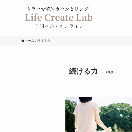
ホーム
続ける力
続ける力
– tag –