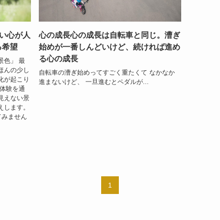
い心が人
心の成長心の成長は自転車と同じ。漕ぎ
る希望
始めが一番しんどいけど、続ければ進め
る心の成長
景色」 最
ほんの少し
自転車の漕ぎ始めってすごく重たくて なかなか
化が起こり
進まないけど、 一旦進むとペダルが...
の体験を通
見えない景
えします。
てみません
1