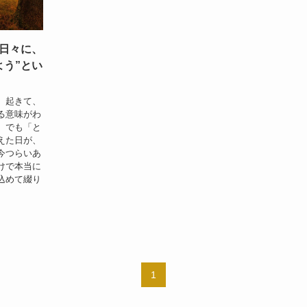
日々に、
よう”とい
。起きて、
る意味がわ
。でも「と
えた日が、
今つらいあ
けで本当に
込めて綴り
1