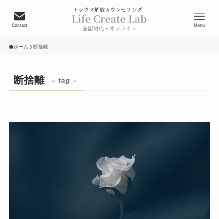
Contact
Menu
ホーム
断捨離
断捨離
– tag –