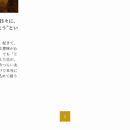
日々に、
よう”とい
。起きて、
る意味がわ
。でも「と
えた日が、
今つらいあ
けで本当に
込めて綴り
1