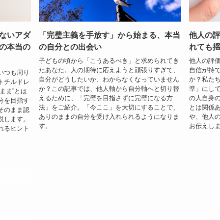
ないアダ
「完璧主義を手放す」から始まる、本当
他人の
の本当の
の自分との出会い
れても
子どもの頃から「こうあるべき」と求められてき
他人の評
たあなた。人の期待に応えようと頑張りすぎて、
自信が持
いつも周り
自分がどうしたいか、わからなくなっていません
か？私た
トチルドレ
か？この記事では、他人軸から自分軸へと切り替
準」にし
まま”とは
えるために、「完璧を目指さずに完璧になる方
の人自身
分を目指す
法」をご紹介。「今ここ」を大切にすることで、
とは関係
そのまま認
ありのままの自分を受け入れられるようになりま
や、他人
説します。
す。
お伝えし
れるヒント