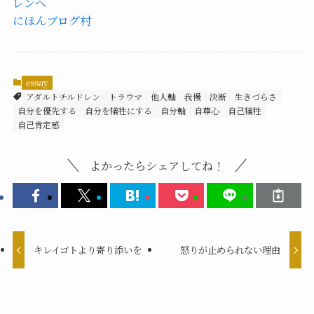
にほんブログ村
essay
アダルトチルドレン
トラウマ
他人軸
我慢
決断
生きづらさ
自分を優先する
自分を犠牲にする
自分軸
自尊心
自己犠牲
自己肯定感
よかったらシェアしてね！
キレイゴトより寄り添いを
怒りが止められない理由