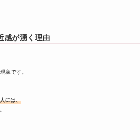
近感が湧く理由
る現象です。
人には、
。