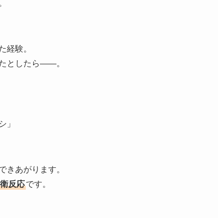
。
た経験。
たとしたら――。
シ」
できあがります。
防衛反応
です。